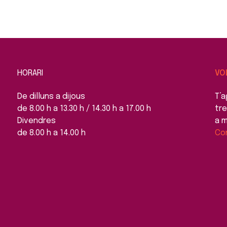
HORARI
VO
De dilluns a dijous
T’a
de 8.00 h a 13.30 h / 14.30 h a 17.00 h
tre
Divendres
a m
de 8.00 h a 14.00 h
Co