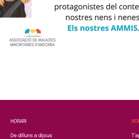
HORARI
VO
De dilluns a dijous
T’a