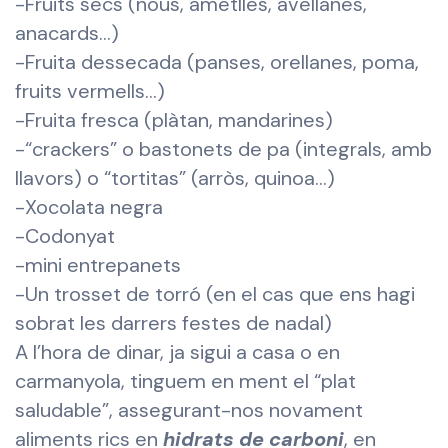
-Fruits secs (nous, ametlles, avellanes,
anacards…)
-Fruita dessecada (panses, orellanes, poma,
fruits vermells…)
-Fruita fresca (plàtan, mandarines)
-“crackers” o bastonets de pa (integrals, amb
llavors) o “tortitas” (arròs, quinoa…)
-Xocolata negra
-Codonyat
-mini entrepanets
-Un trosset de torró (en el cas que ens hagi
sobrat les darrers festes de nadal)
A l’hora de dinar, ja sigui a casa o en
carmanyola, tinguem en ment el “plat
saludable”, assegurant-nos novament
aliments rics en
hidrats de carboni
, en