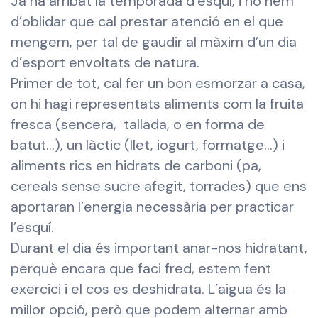
Ja ha arribat la temporada d’esquí, i no hem
d’oblidar que cal prestar atenció en el que
mengem, per tal de gaudir al màxim d’un dia
d’esport envoltats de natura.
Primer de tot, cal fer un bon esmorzar a casa,
on hi hagi representats aliments com la fruita
fresca (sencera, tallada, o en forma de
batut…), un làctic (llet, iogurt, formatge…) i
aliments rics en hidrats de carboni (pa,
cereals sense sucre afegit, torrades) que ens
aportaran l’energia necessària per practicar
l’esquí.
Durant el dia és important anar-nos hidratant,
perquè encara que faci fred, estem fent
exercici i el cos es deshidrata. L’aigua és la
millor opció, però que podem alternar amb